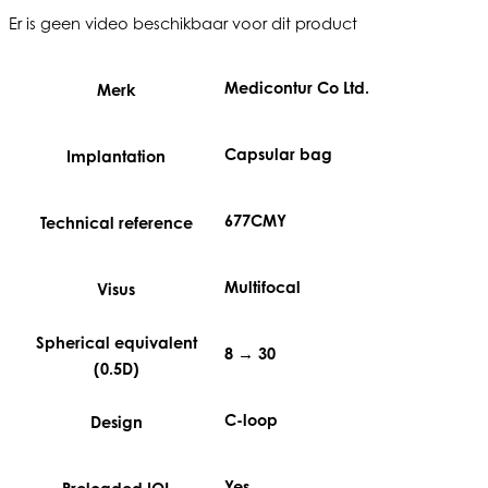
Er is geen video beschikbaar voor dit product
Medicontur Co Ltd.
Merk
Capsular bag
Implantation
677CMY
Technical reference
Multifocal
Visus
Spherical equivalent
8 → 30
(0.5D)
C-loop
Design
Yes