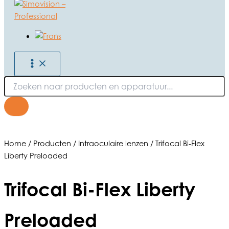
Ga
naar
de
inhoud
Producten
zoeken
Home / Producten / Intraoculaire lenzen / Trifocal Bi-Flex
Liberty Preloaded
Trifocal Bi-Flex Liberty
Preloaded