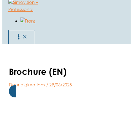
Ga
naar
de
inhoud
Brochure (EN)
Door
digimotions
/
29/06/2025